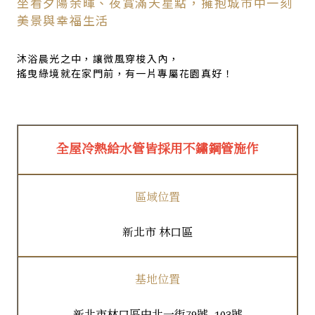
坐看夕陽余暉、夜賞滿天星點，擁抱城市中一刻
美景與幸福生活
沐浴晨光之中，讓微風穿梭入內，
搖曳綠境就在家門前，有一片專屬花園真好！
全屋冷熱給水管皆採用不鏽鋼管施作
區域位置
新北市 林口區
基地位置
新北市林口區中北一街79號~103號