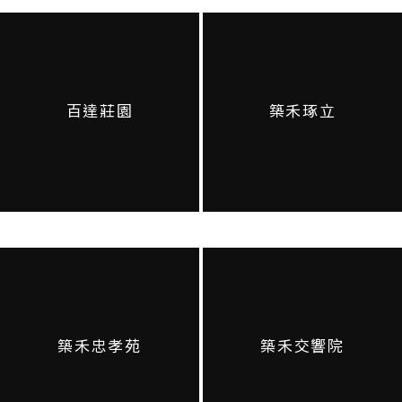
百達莊園
築禾琢立
築禾忠孝苑
築禾交響院