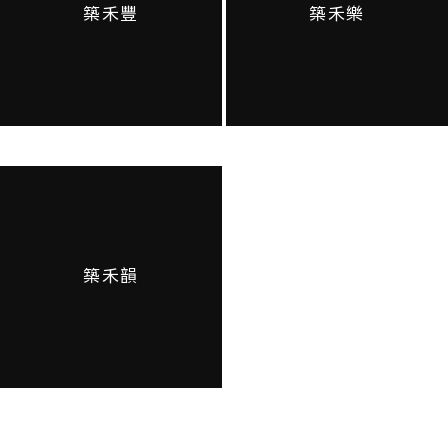
築禾豐
築禾樂
築禾韻