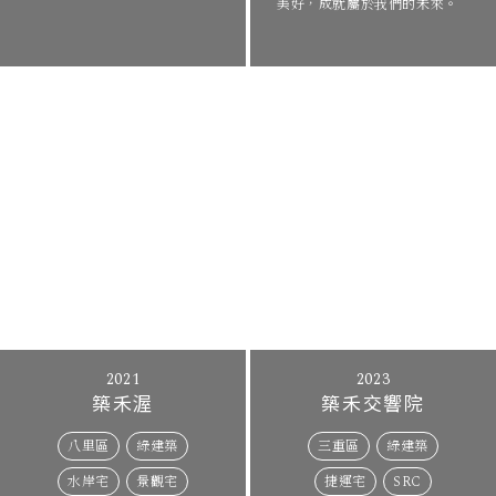
美好，成就屬於我們的未來。
2021
2023
築禾渥
築禾交響院
八里區
綠建築
三重區
綠建築
水岸宅
景觀宅
捷運宅
SRC