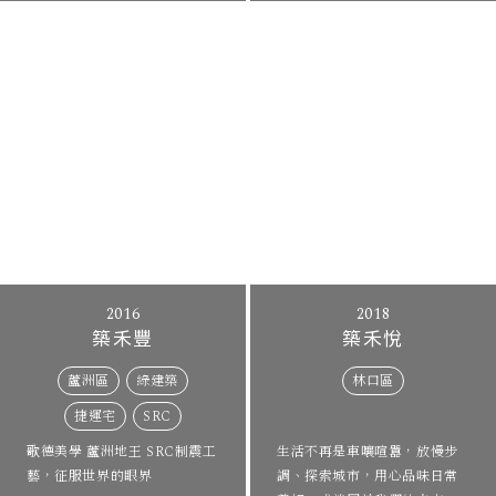
2016
2018
築禾豐
築禾悅
蘆洲區
綠建築
林口區
捷運宅
SRC
歌德美學 蘆洲地王 SRC制震⼯
生活不再是車嚷喧囂，放慢步
藝，征服世界的眼界
調、探索城市，用心品味日常