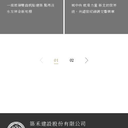
一座玻璃雙曲帆船建築 點亮淡
城中央 就是⼒量 新北的世界
水左岸全新地標
級，共譜世紀磅礡交響樂章
01
02
築禾建設股份有限公司