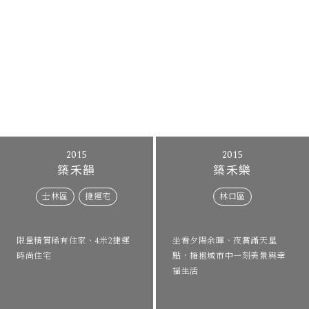
2015
2015
築禾韻
築禾樂
士林區
捷運宅
林口區
限量精質稀有住家、4米2捷運
坐看夕陽余暉、夜賞滿天星
時尚住宅
點，擁抱城市中一刻美景與幸
福生活