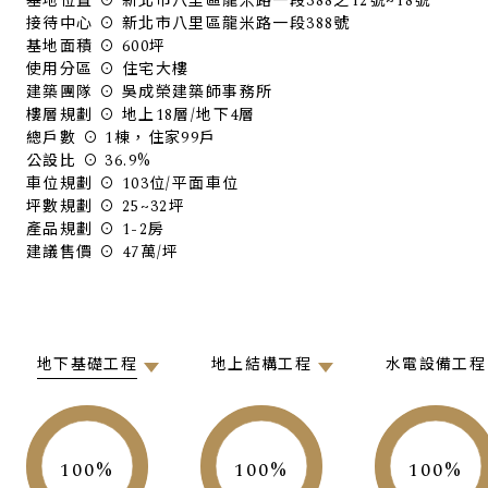
基地位置 ⊙ 新北市八里區龍米路一段388之12號~18號
接待中心 ⊙ 新北市八里區龍米路一段388號
基地面積 ⊙ 600坪
使用分區 ⊙ 住宅大樓
建築團隊 ⊙ 吳成榮建築師事務所
樓層規劃 ⊙ 地上18層/地下4層
總戶數 ⊙ 1棟，住家99戶
公設比 ⊙ 36.9%
車位規劃 ⊙ 103位/平面車位
坪數規劃 ⊙ 25~32坪
產品規劃 ⊙ 1-2房
建議售價 ⊙ 47萬/坪
地下基礎工程
地上結構工程
水電設備工程
100
100
100